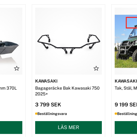
KAWASAKI
KAWASAK
mm 370L
Bagageräcke Bak Kawasaki 750
Tak, Stål, 
2025+
3 799 SEK
9 199 S
Beställningsvara
Beställnin
LÄS MER