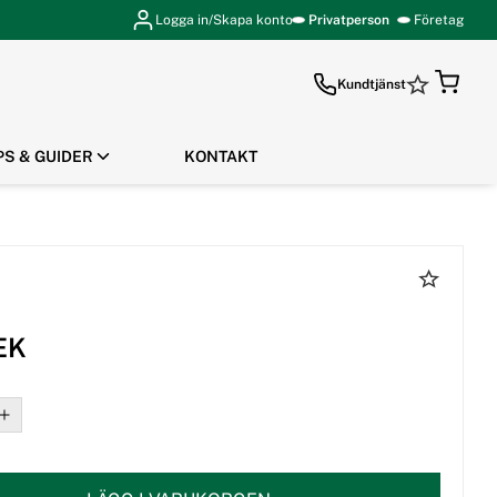
Logga in/Skapa konto
Privatperson
Företag
Kundtjänst
PS & GUIDER
KONTAKT
GÅ TILL KASSAN
EK