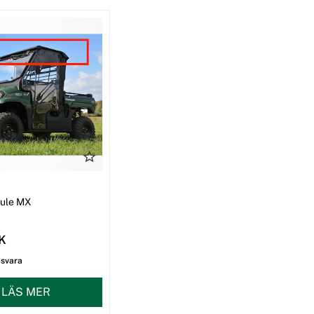
I
Mule MX
EK
gsvara
LÄS MER