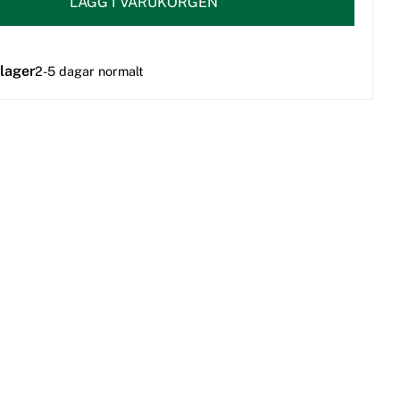
LÄGG I VARUKORGEN
 lager
2-5 dagar normalt