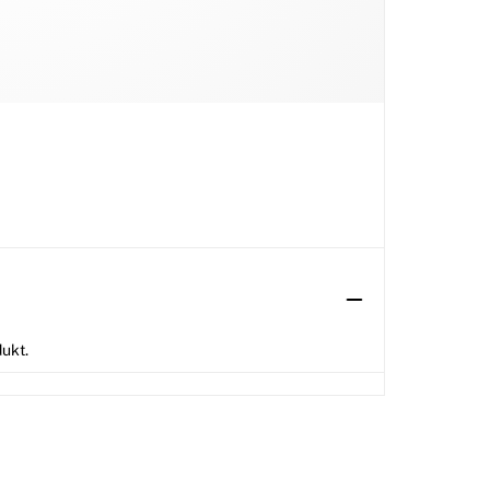
dukt.