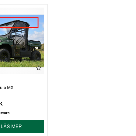
I
Mule MX
EK
gsvara
LÄS MER