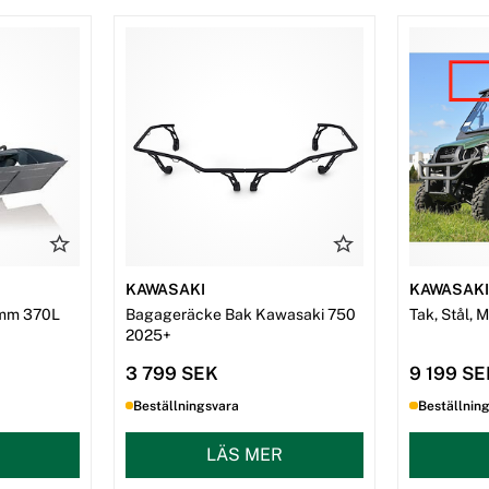
KAWASAKI
KAWASAK
mm 370L
Bagageräcke Bak Kawasaki 750
Tak, Stål, 
2025+
3 799 SEK
9 199 S
Beställningsvara
Beställnin
LÄS MER