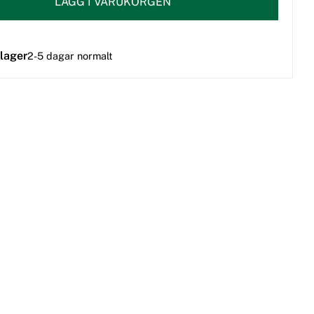
LÄGG I VARUKORGEN
 lager
2-5 dagar normalt