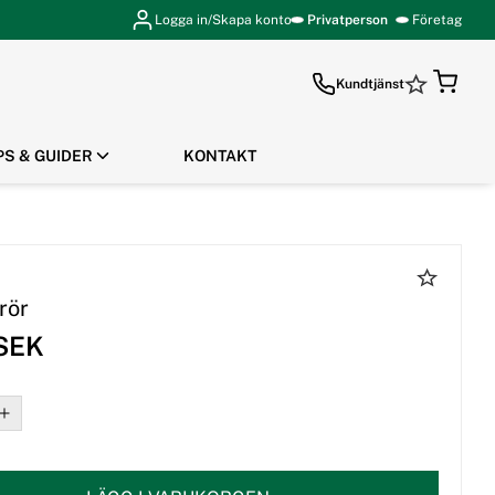
Logga in/Skapa konto
Privatperson
Företag
Kundtjänst
PS & GUIDER
KONTAKT
GÅ TILL KASSAN
rör
 SEK