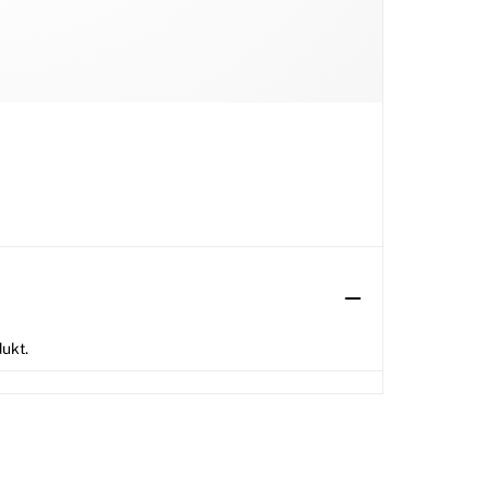
dukt.