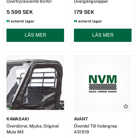
Övertrycksventil 65161
Övergångsnippel
5 599 SEK
179 SEK
I externt lager
I externt lager
LÄS MER
LÄS MER
KAWASAKI
AVANT
Överdörrar, Mjuka, Original
Överdel Till fodergrep
Mule MX
A31519