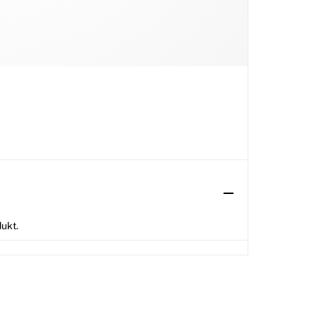
dukt.