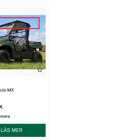
I
Mule MX
EK
gsvara
LÄS MER