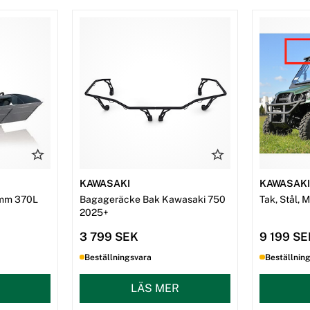
KAWASAKI
KAWASAK
mm 370L
Bagageräcke Bak Kawasaki 750
Tak, Stål, 
2025+
3 799 SEK
9 199 S
Beställningsvara
Beställnin
LÄS MER