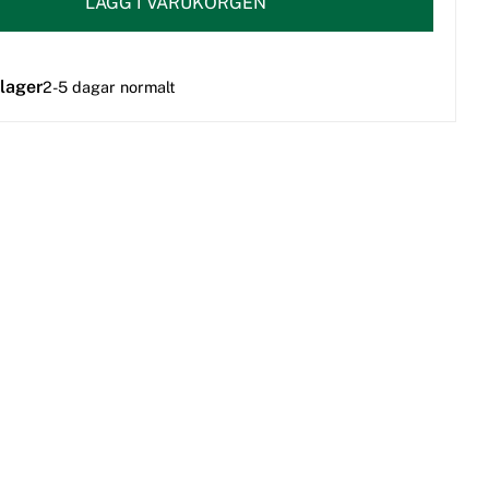
LÄGG I VARUKORGEN
 lager
2-5 dagar normalt