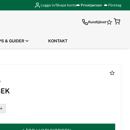
Logga in/Skapa konto
Privatperson
Företag
Kundtjänst
PS & GUIDER
KONTAKT
GÅ TILL KASSAN
p
SEK