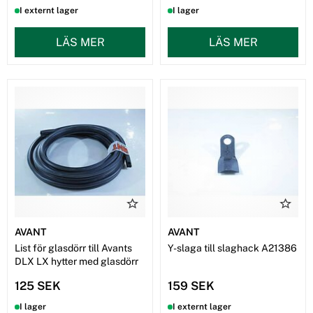
I externt lager
I lager
LÄS MER
LÄS MER
AVANT
AVANT
List för glasdörr till Avants
Y-slaga till slaghack A21386
DLX LX hytter med glasdörr
125 SEK
159 SEK
I lager
I externt lager