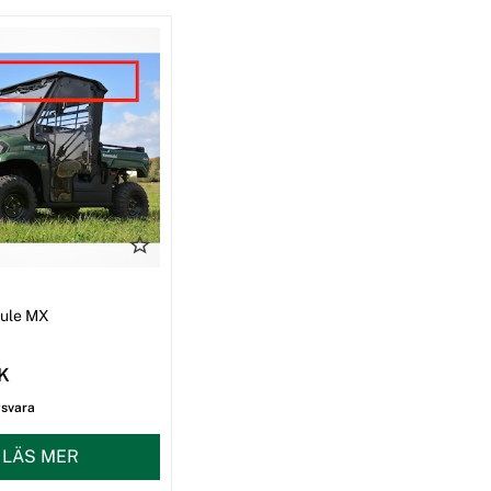
I
Mule MX
EK
gsvara
LÄS MER