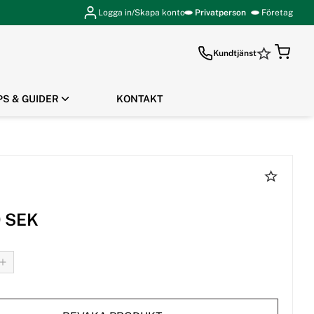
Logga in/Skapa konto
Privatperson
Företag
Kundtjänst
PS & GUIDER
KONTAKT
GÅ TILL KASSAN
9 SEK