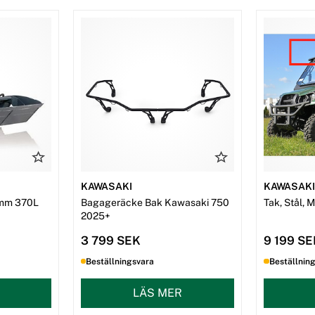
KAWASAKI
KAWASAK
mm 370L
Bagageräcke Bak Kawasaki 750
Tak, Stål, 
2025+
3 799 SEK
9 199 S
Beställningsvara
Beställnin
LÄS MER