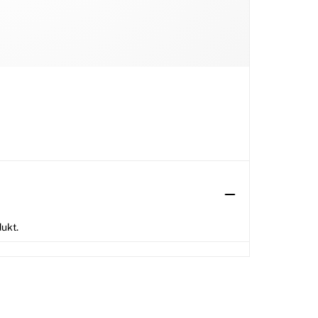
dukt.