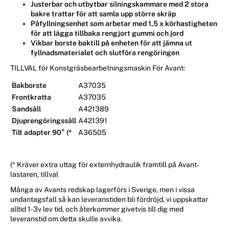
Justerbar och utbytbar silningskammare med 2 stora
bakre trattar för att samla upp större skräp
Påfyllningsenhet som arbetar med 1,5 x körhastigheten
för att lägga tillbaka rengjort gummi och jord
Vikbar borste baktill på enheten för att jämna ut
fyllnadsmaterialet och slutföra rengöringen
TILLVAL för Konstgräsbearbetningsmaskin För Avant:
Bakborste
A37035
Frontkratta
A37035
Sandsåll
A421389
Djuprengöringssåll
A421391
Tilt adapter 90° (*
A36505
(* Kräver extra uttag för externhydraulik framtill på Avant-
lastaren, tillval
Många av Avants redskap lagerförs i Sverige, men i vissa
undantagsfall så kan leveranstiden bli fördröjd, vi uppskattar
alltid 1-3v lev tid, och återkommer givetvis till dig med
leveranstid om detta skulle avvika.