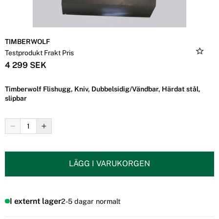
TIMBERWOLF
Testprodukt Frakt Pris
4 299 SEK
Timberwolf Flishugg, Kniv, Dubbelsidig/Vändbar, Härdat stål,
slipbar
LÄGG I VARUKORGEN
I externt lager
2-5 dagar normalt