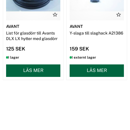
AVANT
AVANT
List för glasdörr till Avants
Y-slaga till slaghack A21386
DLX LX hytter med glasdörr
125 SEK
159 SEK
I lager
I externt lager
LÄS MER
LÄS MER