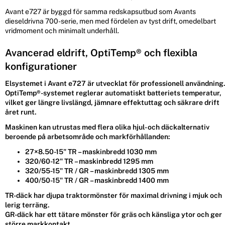
Avant e727 är byggd för samma redskapsutbud som Avants
dieseldrivna 700-serie, men med fördelen av tyst drift, omedelbart
vridmoment och minimalt underhåll.
Avancerad eldrift, OptiTemp® och flexibla
konfigurationer
Elsystemet i Avant e727 är utvecklat för professionell användning
OptiTemp®-systemet reglerar automatiskt batteriets temperatur,
vilket ger längre livslängd, jämnare effektuttag och säkrare drift
året runt.
Maskinen kan utrustas med flera olika hjul- och däckalternativ
beroende på arbetsområde och markförhållanden:
27×8.50-15" TR – maskinbredd 1030 mm
320/60-12" TR – maskinbredd 1295 mm
320/55-15" TR / GR – maskinbredd 1305 mm
400/50-15" TR / GR – maskinbredd 1400 mm
TR-däck
har djupa traktormönster för maximal drivning i mjuk och
lerig terräng.
GR-däck
har ett tätare mönster för gräs och känsliga ytor och ger
större markkontakt.