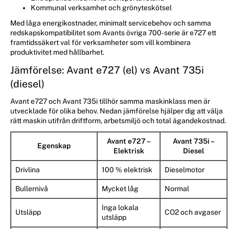
Kommunal verksamhet och grönyteskötsel
Med låga energikostnader, minimalt servicebehov och samma
redskapskompatibilitet som Avants övriga 700-serie är e727 ett
framtidssäkert val för verksamheter som vill kombinera
produktivitet med hållbarhet.
Jämförelse: Avant e727 (el) vs Avant 735i
(diesel)
Avant e727 och Avant 735i tillhör samma maskinklass men är
utvecklade för olika behov. Nedan jämförelse hjälper dig att välja
rätt maskin utifrån driftform, arbetsmiljö och total ägandekostnad.
Avant e727 –
Avant 735i –
Egenskap
Elektrisk
Diesel
Drivlina
100 % elektrisk
Dieselmotor
Bullernivå
Mycket låg
Normal
Inga lokala
Utsläpp
CO2 och avgaser
utsläpp