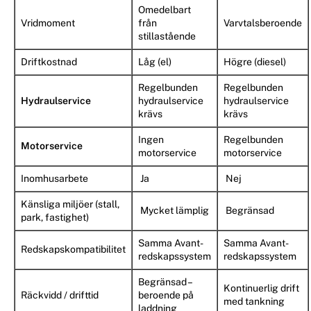
Omedelbart
Vridmoment
från
Varvtalsberoende
stillastående
Driftkostnad
Låg (el)
Högre (diesel)
Regelbunden
Regelbunden
Hydraulservice
hydraulservice
hydraulservice
krävs
krävs
Ingen
Regelbunden
Motorservice
motorservice
motorservice
Inomhusarbete
Ja
Nej
Känsliga miljöer (stall,
Mycket lämplig
Begränsad
park, fastighet)
Samma Avant-
Samma Avant-
Redskapskompatibilitet
redskapssystem
redskapssystem
Begränsad –
Kontinuerlig drift
Räckvidd / drifttid
beroende på
med tankning
laddning