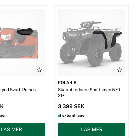
POLARIS
ydd Svart, Polaris
Skärmbreddare Sportsman 570
21+
EK
3 399 SEK
ager
I externt lager
LÄS MER
LÄS MER