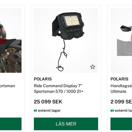
POLARIS
POLARIS
portsman
Ride Command Display 7"
Handtagssk
Sportsman 570 / 1000 21+
Ultimate
25 099 SEK
2 099 S
I externt lager
I externt l
LÄS MER