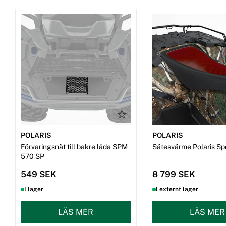
POLARIS
POLARIS
Förvaringsnät till bakre låda SPM
Sätesvärme Polaris S
570 SP
549 SEK
8 799 SEK
I lager
I externt lager
LÄS MER
LÄS MER