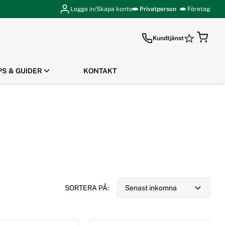
Logga in/Skapa konto
Privatperson
Företag
Kundtjänst
PS & GUIDER
KONTAKT
GÅ TILL KASSAN
SORTERA PÅ:
Senast inkomna