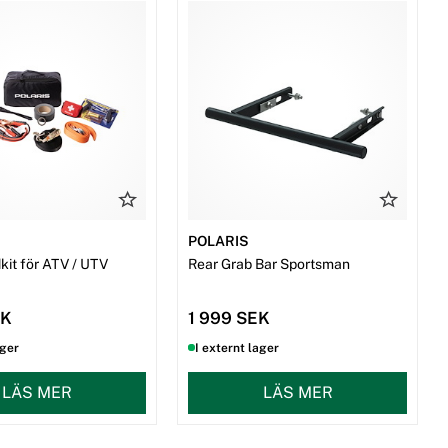
POLARIS
kit för ATV / UTV
Rear Grab Bar Sportsman
EK
1 999 SEK
ager
I externt lager
LÄS MER
LÄS MER